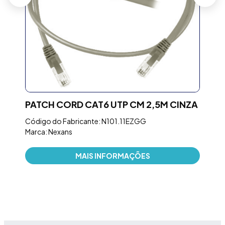
U
PATCH CORD CAT6 UTP CM 2,5M CINZA
CO
N4
Código do Fabricante: N101.11EZGG
Marca: Nexans
Códi
Marc
MAIS INFORMAÇÕES