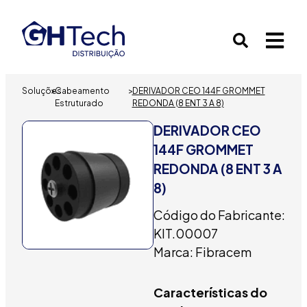
Soluções
>
Cabeamento
>
DERIVADOR CEO 144F GROMMET
Estruturado
REDONDA (8 ENT 3 A 8)
DERIVADOR CEO
144F GROMMET
REDONDA (8 ENT 3 A
8)
Código do Fabricante:
KIT.00007
Marca: Fibracem
Características do