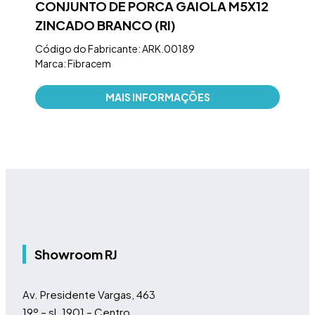
T
CONJUNTO DE PORCA GAIOLA M5X12
DI
ZINCADO BRANCO (RI)
SPL
1X3
Código do Fabricante: ARK.00189
Marca: Fibracem
Códi
Marc
MAIS INFORMAÇÕES
Showroom RJ
Av. Presidente Vargas, 463
19º – sl. 1901 – Centro