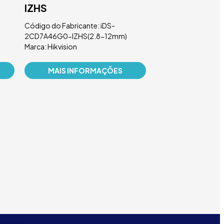
IZHS
2DE7A432IW
Código do Fabricante: iDS-
Código do Fabricant
2CD7A46G0-IZHS(2.8-12mm)
2DE7A432IW-AEB+
Marca: Hikvision
Marca: Hikvision
MAIS INFORMAÇÕES
MAIS INFO