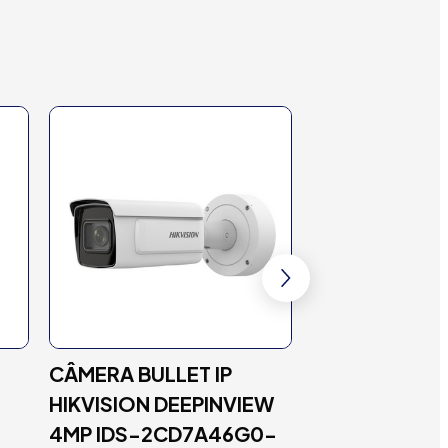
CÂMERA BULLET IP
CÂMERA SPEE
HIKVISION DEEPINVIEW
HIKVISION 4M
4MP IDS-2CD7A46G0-
DARKFIGHTER