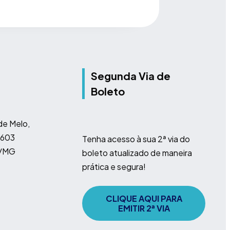
Segunda Via de
Boleto
e Melo,
 603
Tenha acesso à sua 2ª via do
e/MG
boleto atualizado de maneira
prática e segura!
CLIQUE AQUI PARA
EMITIR 2ª VIA