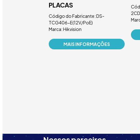
C425MWG-
PLACAS
Códi
2CD
Código do Fabricante: DS-
Marc
TCG406-E(12V/PoE)
cante: DS-
Marca: Hikvision
E(14F0)
MAIS INFORMAÇÕES
NFORMAÇÕES
Nossos parceiros