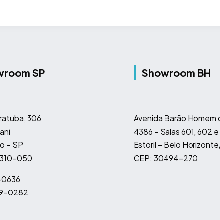
wroom SP
Showroom BH
ratuba, 306
Avenida Barão Homem d
ani
4386 – Salas 601, 602 e
o – SP
Estoril – Belo Horizont
4310-050
CEP: 30494-270
-0636
9-0282