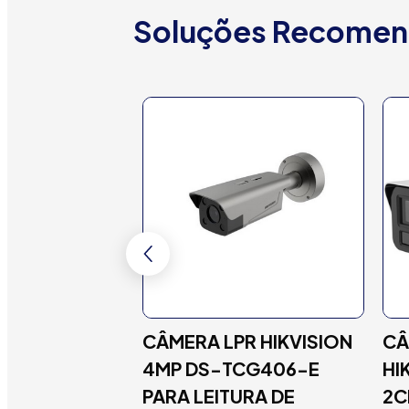
Soluções Recomen
PEED DOME IP
CÂMERA LPR HIKVISION
CÂ
X COLORVU &
4MP DS-TCG406-E
HI
NSE TANDEMVU
PARA LEITURA DE
2C