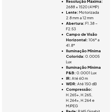
Resolução Máxima:
2688 × 1520 (4 MP)
Lente:
Motorizada
2.8 mm a 12 mm
Abertura:
F1.38 ~
F2.53
Campo de Visão
Horizontal:
106° a
41.8°
Iluminação Mínima
Colorida:
0.0005
Lux
Iluminação Mínima
P&B:
0.0001 Lux
IR:
Até 60 m
WDR:
Até 150 dB
Compressão:
H.265+, H.265,
H.264+, H.264 e
MJPEG
Rede:
RJ45 Gigabit