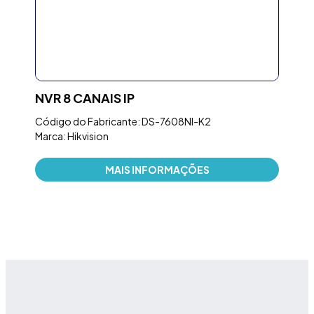
NVR 8 CANAIS IP
NO
O,
PRE
Código do Fabricante: DS-7608NI-K2
TO
Marca: Hikvision
Códi
MAIS INFORMAÇÕES
Marc