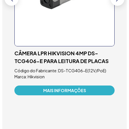
CÂMERA LPR HIKVISION 4MP DS-
CÂ
TCG406-E PARA LEITURA DE PLACAS
ID
Código do Fabricante: DS-TCG406-E(12V/PoE)
Cód
Marca: Hikvision
IZH
4MM)
Marc
MAIS INFORMAÇÕES