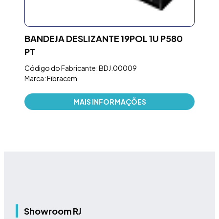
IN
BANDEJA DESLIZANTE 19POL 1U P580
CA
PT
VE
(ES
Código do Fabricante: BDJ.00009
Marca: Fibracem
Códi
Marc
MAIS INFORMAÇÕES
Showroom RJ