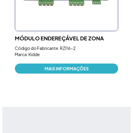
MÓDULO ENDEREÇÁVEL DE ZONA
FO
Código do Fabricante: RZI16-2
Códi
Marca: Kidde
Marc
MAIS INFORMAÇÕES