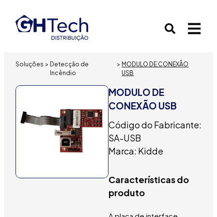
Soluções
>
Detecção de
>
MODULO DE CONEXÃO
Incêndio
USB
MODULO DE
CONEXÃO USB
Código do Fabricante:
SA-USB
Marca: Kidde
Características do
produto
A placa de interface