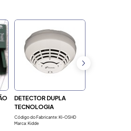
ÃO
DETECTOR DUPLA
INTERFACE P
TECNOLOGIA
CONEXÃO ET
COMPATÍVEL
Código do Fabricante: KI-OSHD
Marca: Kidde
CENTRAIS DA 