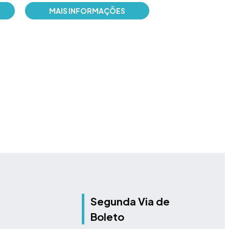
Código do Fabrican
MAIS INFORMAÇÕES
Marca: Kidde
MAIS INFO
Segunda Via de
Boleto