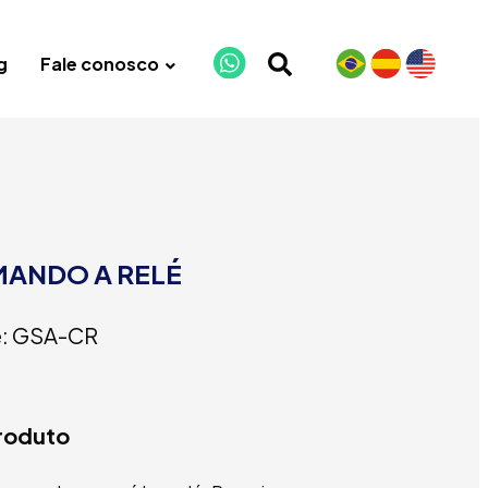
g
Fale conosco
ANDO A RELÉ
e: GSA-CR
produto