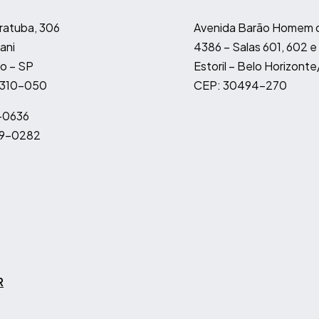
ratuba, 306
Avenida Barão Homem d
ani
4386 – Salas 601, 602 e
o – SP
Estoril – Belo Horizont
4310-050
CEP: 30494-270
-0636
9-0282
R