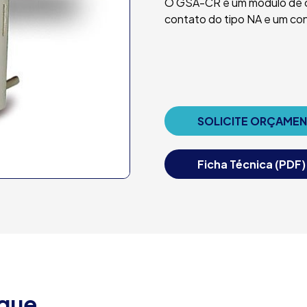
O GSA-CR é um modulo de c
contato do tipo NA e um con
SOLICITE ORÇAME
Ficha Técnica (PDF)
aque