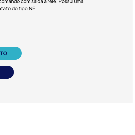
omando com saída a relé. Possui uma
tato do tipo NF.
NTO