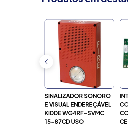
DE
SINALIZADOR SONORO
IN
XÃO
E VISUAL ENDEREÇÁVEL
CO
KIDDE WG4RF-SVMC
CO
icante: RELA-SRV1
15-87CD USO
CE