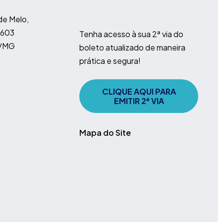
e Melo,
 603
Tenha acesso à sua 2ª via do
e/MG
boleto atualizado de maneira
prática e segura!
CLIQUE AQUI PARA
EMITIR 2ª VIA
Mapa do Site