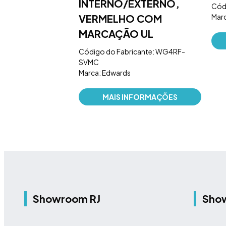
INTERNO/EXTERNO,
Cód
NFORMAÇÕES
VERMELHO COM
Marc
MARCAÇÃO UL
Código do Fabricante: WG4RF-
SVMC
Marca: Edwards
MAIS INFORMAÇÕES
Showroom RJ
Sho