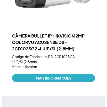
CÂMERA BULLET IP HIKVISION 2MP
NO
COLORVU ACUSENSE DS-
PRE
2CD1023G2-LIUF/SL(2.8MM)
TO
J
Código do Fabricante: DS-2CD1023G2-
Códi
LIUF/SL(2.8mm)
Marc
Marca: Hikvision
MAIS INFORMAÇÕES