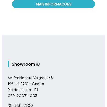
Cód
MAIS INFORMAÇÕES
Marc
Showroom RJ
Av. Presidente Vargas, 463
19º – sl. 1901 – Centro
Rio de Janeiro – RJ
CEP: 20071-003
(21) 2131-7600