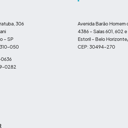
ratuba, 306
Avenida Barão Homem d
ani
4386 – Salas 601, 602 e
o – SP
Estoril – Belo Horizont
4310-050
CEP: 30494-270
-0636
9-0282
R