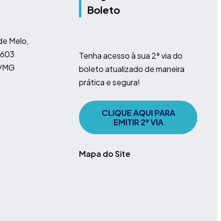
Boleto
e Melo,
 603
Tenha acesso à sua 2ª via do
e/MG
boleto atualizado de maneira
prática e segura!
CLIQUE AQUI PARA
EMITIR 2ª VIA
Mapa do Site