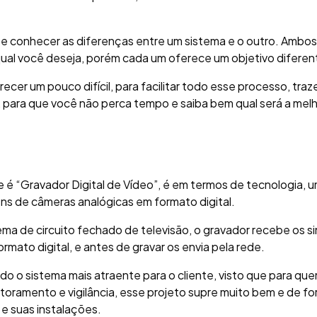
se conhecer as diferenças entre um sistema e o outro. Ambos
ual você deseja, porém cada um oferece um objetivo diferen
er um pouco difícil, para facilitar todo esse processo, tra
, para que você não perca tempo e saiba bem qual será a mel
e é “Gravador Digital de Vídeo”, é em termos de tecnologia, 
ns de câmeras analógicas em formato digital.
ema de circuito fechado de televisão, o gravador recebe os si
rmato digital, e antes de gravar os envia pela rede.
 o sistema mais atraente para o cliente, visto que para qu
toramento e vigilância, esse projeto supre muito bem e de f
 suas instalações.