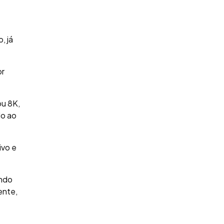
, já
or
ou 8K,
do ao
ivo e
ando
ente,