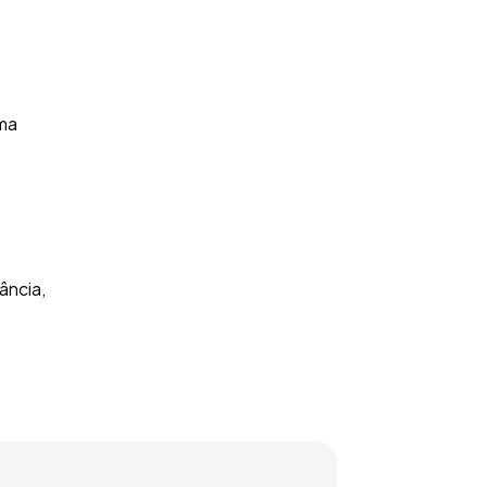
uma
o
ância,