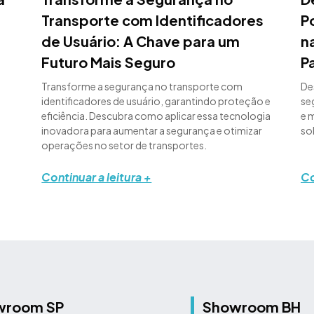
Transporte com Identificadores
P
de Usuário: A Chave para um
n
Futuro Mais Seguro
P
Transforme a segurança no transporte com
De
identificadores de usuário, garantindo proteção e
se
eficiência. Descubra como aplicar essa tecnologia
e 
inovadora para aumentar a segurança e otimizar
so
operações no setor de transportes.
Continuar a leitura +
Co
wroom SP
Showroom BH