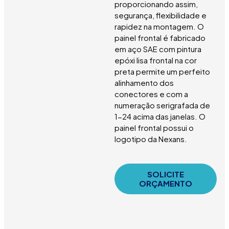
proporcionando assim,
segurança, flexibilidade e
rapidez na montagem. O
painel frontal é fabricado
em aço SAE com pintura
epóxi lisa frontal na cor
preta permite um perfeito
alinhamento dos
conectores e com a
numeração serigrafada de
1-24 acima das janelas. O
painel frontal possui o
logotipo da Nexans.
SOLICITE
ORÇAMENTO