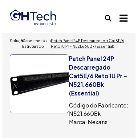
Soluções
>
Cabeamento
>
Patch Panel 24P Descarregado Cat5E/6
Estruturado
Reto 1U Pr – N521.660Bk (Essential)
Patch Panel 24P
Descarregado
Cat5E/6 Reto 1U Pr –
N521.660Bk
(Essential)
Código do Fabricante:
N521.660Bk
Marca: Nexans