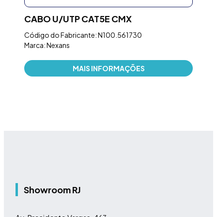
X
CABO U/UTP CAT5E CMX
RA
DE
Código do Fabricante: N100.561730
Marca: Nexans
Códi
Marc
MAIS INFORMAÇÕES
Showroom RJ