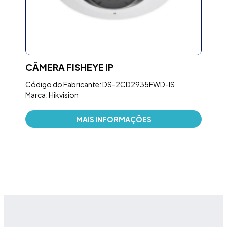
ON
CÂMERA FISHEYE IP
NO
PRE
Código do Fabricante: DS-2CD2935FWD-IS
TO
Marca: Hikvision
mm)
Códi
MAIS INFORMAÇÕES
Marc