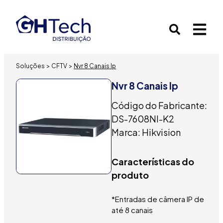
Soluções
>
CFTV
>
Nvr 8 Canais Ip
Nvr 8 Canais Ip
Código do Fabricante:
DS-7608NI-K2
Marca: Hikvision
Características do
produto
*Entradas de câmera IP de
até 8 canais