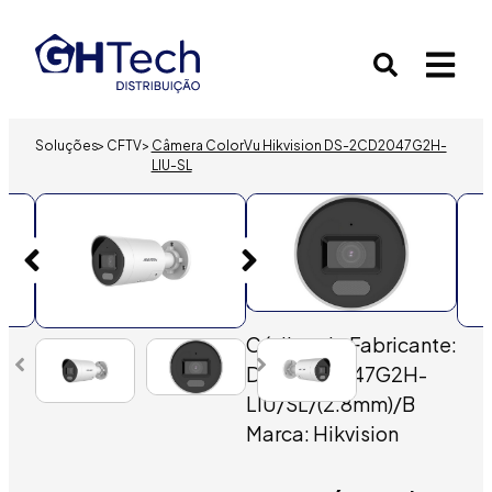
Soluções
>
CFTV
>
Câmera ColorVu Hikvision DS-2CD2047G2H-
LIU-SL
Câmera ColorVu
Hikvision DS-
2CD2047G2H-LIU-
SL
Código do Fabricante:
DS-2CD2047G2H-
LIU/SL/(2.8mm)/B
Marca: Hikvision