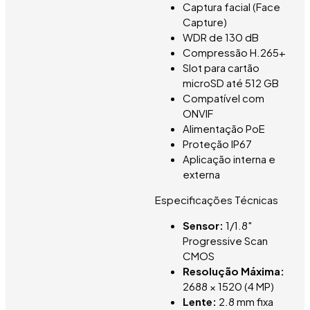
Captura facial (Face
Capture)
WDR de 130 dB
Compressão H.265+
Slot para cartão
microSD até 512 GB
Compatível com
ONVIF
Alimentação PoE
Proteção IP67
Aplicação interna e
externa
Especificações Técnicas
Sensor:
1/1.8″
Progressive Scan
CMOS
Resolução Máxima:
2688 × 1520 (4 MP)
Lente:
2.8 mm fixa