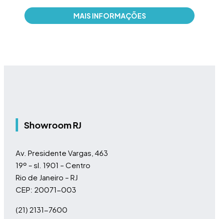
Marc
MAIS INFORMAÇÕES
Showroom RJ
Av. Presidente Vargas, 463
19º – sl. 1901 – Centro
Rio de Janeiro – RJ
CEP: 20071-003
(21) 2131-7600