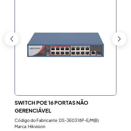
ST
SWITCH POE 16 PORTAS NÃO
NO
GERENCIÁVEL
SEN
BI-
Código do Fabricante: DS-3E0318P-E/M(B)
Marca: Hikvision
Códi