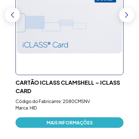
CARTÃO ICLASS CLAMSHELL – ICLASS
TE
CARD
BI
Código do Fabricante: 2080CMSNV
Códi
Marca: HID
Marc
MAIS INFORMAÇÕES