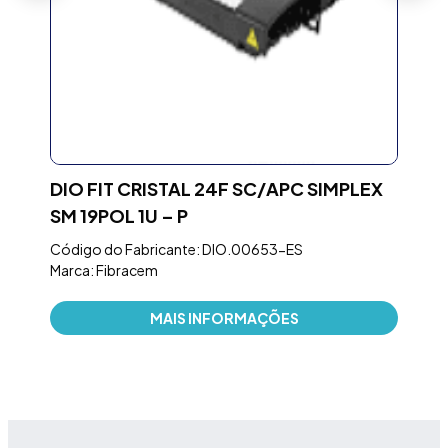
DIO FIT CRISTAL 24F SC/APC SIMPLEX
BA
SM 19POL 1U – P
PT
Código do Fabricante: DIO.00653-ES
Códi
Marca: Fibracem
Marc
MAIS INFORMAÇÕES