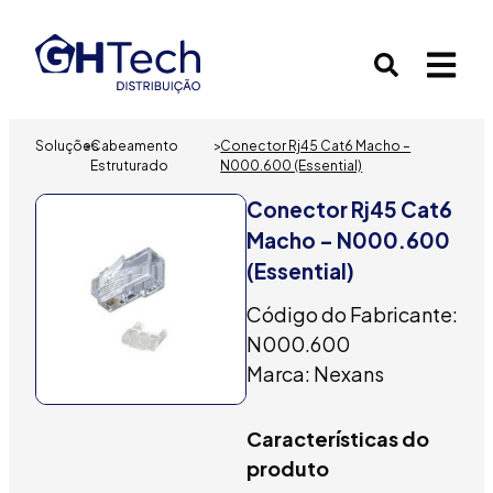
Soluções
>
Cabeamento
>
Conector Rj45 Cat6 Macho –
Estruturado
N000.600 (Essential)
Conector Rj45 Cat6
Macho – N000.600
(Essential)
Código do Fabricante:
N000.600
Marca: Nexans
Características do
produto