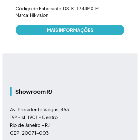
Marc
Código do Fabricante: DS-K1T344MX-E1
Marca: Hikvision
MAIS INFORMAÇÕES
Showroom RJ
Av. Presidente Vargas, 463
19º – sl. 1901 – Centro
Rio de Janeiro – RJ
CEP: 20071-003