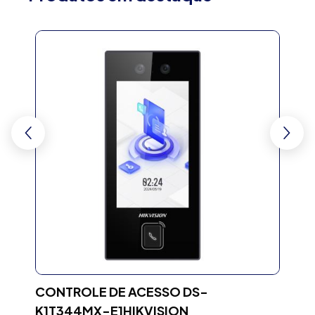
LS2
CONTROLE DE ACESSO DS-
TO
K1T344MX-E1HIKVISION
Códi