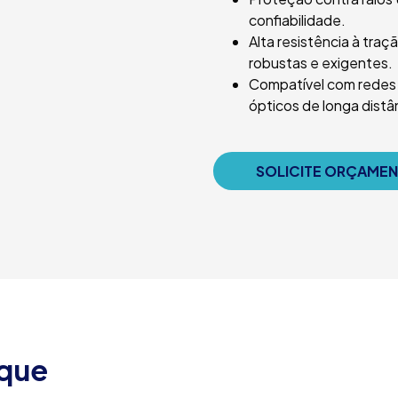
confiabilidade.
Alta resistência à tra
robustas e exigentes.
Compatível com redes
ópticos de longa distâ
SOLICITE ORÇAME
aque