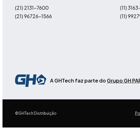
(21) 2131-7600
(11)
3163
(21) 96726-1566
(11)
9927
A GHTech faz parte do
Grupo GH PA
©GHTech Distribuição
Po