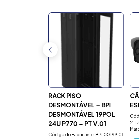
TP CAT5E
RACK PISO
CÂ
DESMONTÁVEL – BPI
ES
DESMONTÁVEL 19POL
icante: N100.561730
Códi
24U P770 – PT V.01
2TD
Marc
Código do Fabricante: BPI.00199.01
NFORMAÇÕES