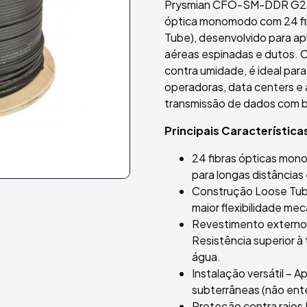
Prysmian CFO-SM-DDR G24F
óptica monomodo com 24 f
Tube), desenvolvido para ap
aéreas espinadas e dutos. 
contra umidade, é ideal par
operadoras, data centers e 
transmissão de dados com b
Principais Característica
24 fibras ópticas mo
para longas distâncias
Construção Loose Tube
maior flexibilidade mec
Revestimento externo 
Resistência superior à
água.
Instalação versátil – 
subterrâneas (não ent
Proteção contra raios 