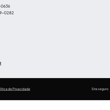
-0636
9-0282
R
lítica de Privacidade
Site seguro