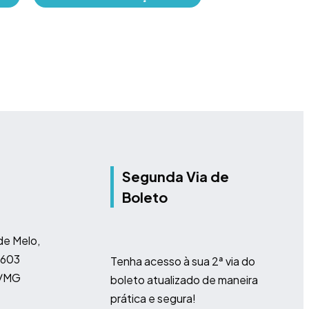
Marca: Fibracem
MAIS INFO
Segunda Via de
Boleto
e Melo,
 603
Tenha acesso à sua 2ª via do
e/MG
boleto atualizado de maneira
prática e segura!