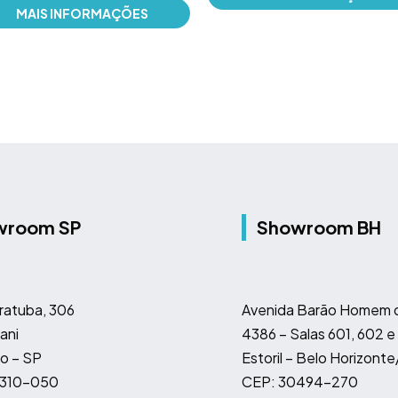
MAIS INFORMAÇÕES
wroom SP
Showroom BH
ratuba, 306
Avenida Barão Homem d
ani
4386 – Salas 601, 602 e
o – SP
Estoril – Belo Horizont
4310-050
CEP: 30494-270