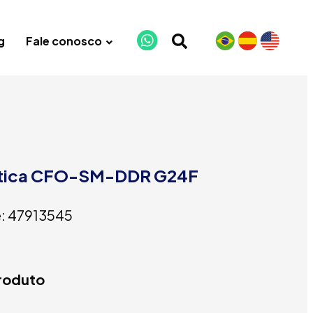
g
Fale conosco
ptica CFO-SM-DDR G24F
: 47913545
produto