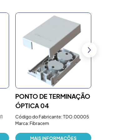
PONTO DE TERMINAÇÃO
DISTRIBUIDO
ÓPTICA 04
ÓPTICO ART
48F SC/APC 
11
Código do Fabricante: TDO.00005
Marca: Fibracem
19POL 2U, PT
Código do Fabrica
MAIS INFORMAÇÕES